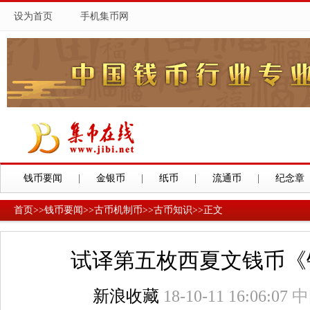
设为首页
手机集币网
钱币要闻
|
金银币
|
纸币
|
流通币
|
纪念章
首页
>>
钱币要闻
>>
古币机制币
>>
古币知识
>>
正文
试译第五枚西夏文钱币《
新浪收藏
18-10-11 16:06:07
中