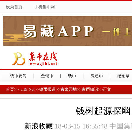
设为首页
手机集币网
钱币要闻
|
金银币
|
纸币
|
流通币
|
纪念章
首页
>>
_JiBi.Net
>>
钱币报道
>>
古泉园地
>>
古币知识
>>
正文
钱树起源探幽
新浪收藏
18-03-15 16:55:48
中国集