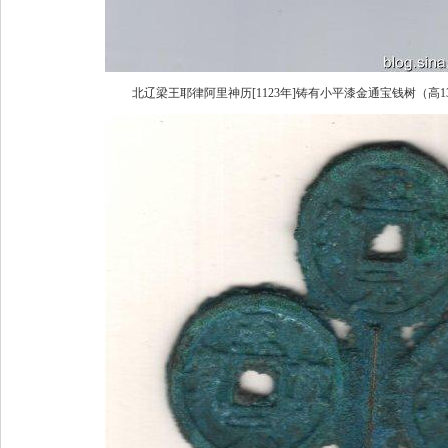
北辽梁王耶律阿里神历[1123年]铸有小平漆金通宝钱树（高13