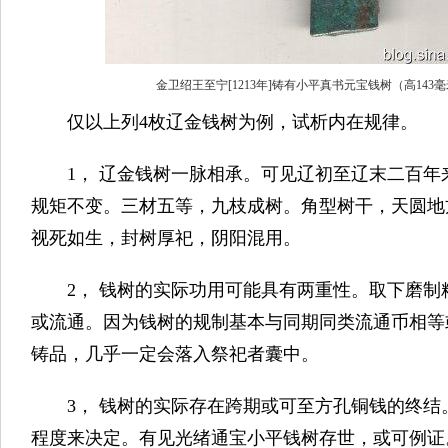
金卫绍王至宁[1213年]铸有小平真书元宝钱树（高143毫米
仅以上列4枚辽金钱树为例，试析内在规律。
1， 辽金钱树一脉相承。可见辽初至辽末二百年
规矩不变。三材五等，九枝成树。角型树干，天圆地
视死如生，封树厚祀，阴阳混用。
2， 钱树的实际功用可能具有两重性。取下磨制
或流通。因为钱树的规制基本与同期同类流通币相等
铸品，几乎一定会落入祭祀者囊中。
3， 钱树的实际存在跨期或可至方孔铜钱的终结
程度来决定。有见光绪通宝小平钱树存世，或可例证