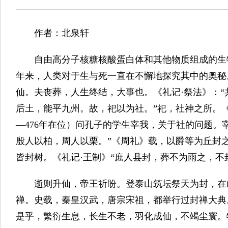
作者：北泉轩
自由高分子核糖核酸蛋白体和其他物质组成的生
年来，人类对于生与死一直在不懈地探究其中的奥秘
仙。夫丧葬，人生终结，大事也。《礼记·祭法》：
后土，能平九州。故，祀以为社。”祀，社神之所。《
—476年在位）问孔子的学生宰我，关于社的问题。
殷人以柏，周人以栗。”《周礼》载，以爵等为丘封
皆封树。《礼记·王制》“庶人县封，葬不为雨之，不
逝则升仙，帝王祈盼。登泰山筑坛祭天为封，在
禅。史载，秦皇汉武，唐宗宋祖，都举行过封禅大典
是乎，繁衍生息，长生不老，羽化成仙，不竭尘寰。