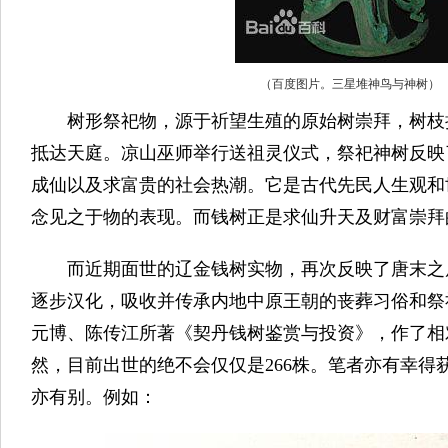
（百度图片。三星堆神鸟与神树）
树形祭祀物，源于祈望生殖的原始树崇拜，树枝
抵达天庭。凉山巫师举行送祖灵仪式，祭祀神树反映
成仙以及求富贵的社会热潮。它是古代先民人生观和
念见之于物的表现。而钱树正是求仙升天及财富崇拜
而近期面世的辽金钱树实物，再次反映了唐末之
逐步汉化，吸收并传承内地中原王朝的丧葬习俗和祭
元博、陈传江所著《契丹钱树鉴赏与投资》，作了相
然，目前出世的绝不会仅仅是266株。笔者亦有幸得
亦有别。例如：