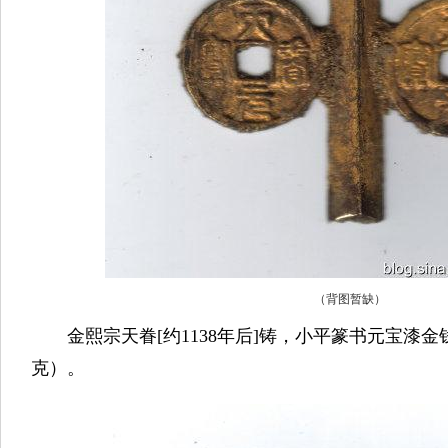
（背图暂缺）
金熙宗天眷[约1138年后]铸，小平篆书元宝漆金钱树
克）。