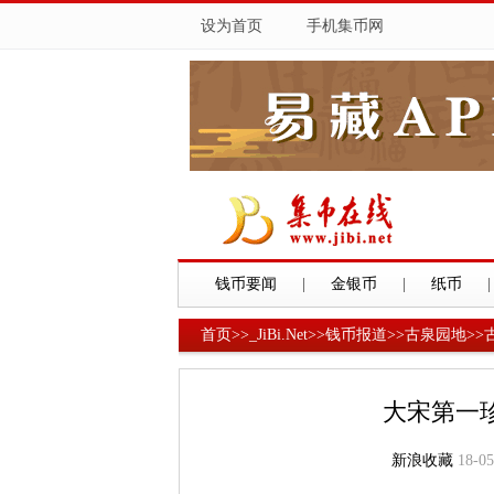
设为首页
手机集币网
钱币要闻
|
金银币
|
纸币
|
首页
>>
_JiBi.Net
>>
钱币报道
>>
古泉园地
>>
大宋第一
新浪收藏
18-05