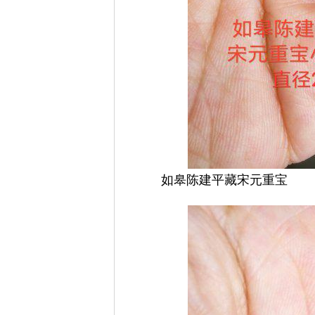
如皋陈建平藏宋元重宝