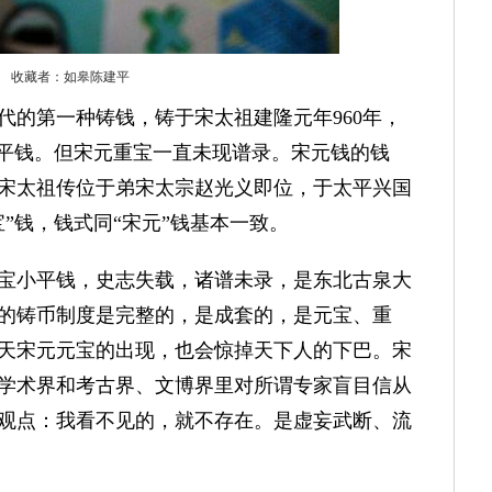
收藏者：如皋陈建平
的第一种铸钱，铸于宋太祖建隆元年960年，
小平钱。但宋元重宝一直未现谱录。宋元钱的钱
宋太祖传位于弟宋太宗赵光义即位，于太平兴国
通宝”钱，钱式同“宋元”钱基本一致。
小平钱，史志失载，诸谱未录，是东北古泉大
的铸币制度是完整的，是成套的，是元宝、重
天宋元元宝的出现，也会惊掉天下人的下巴。宋
学术界和考古界、文博界里对所谓专家盲目信从
观点：我看不见的，就不存在。是虚妄武断、流