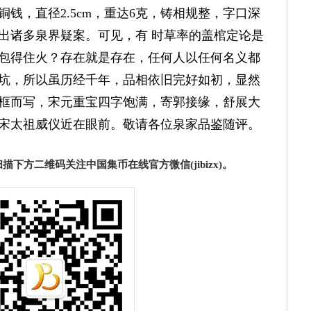
，直径2.5cm，重达6克，铸相规整，字口深
出诸多泉界疑案。可见，有 时草率的盖棺定论是
包得住火？存在就是存在，任何人以任何名义都
坑，所以虽历经千年，品相依旧完好如初，显然
框而写，宋元重宝四字饱满，寄郭接缘，舒展大
宋太祖威仪近在眼前。敬请各位泉家品鉴随评。
下方二维码关注中国集币在线官方微信(jibizx)。