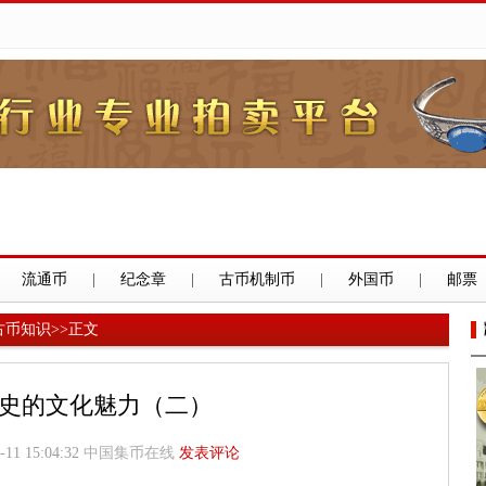
流通币
|
纪念章
|
古币机制币
|
外国币
|
邮票
古币知识
>>
正文
史的文化魅力（二）
-11 15:04:32
中国集币在线
发表评论