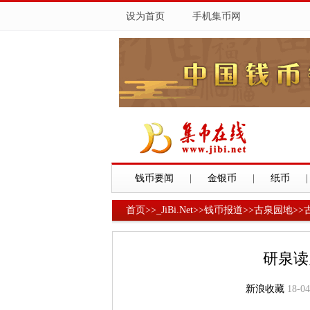
设为首页
手机集币网
钱币要闻
|
金银币
|
纸币
|
首页
>>
_JiBi.Net
>>
钱币报道
>>
古泉园地
>>
研泉读
新浪收藏
18-04