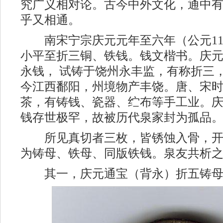
究广义相对论。古今中外文化，通中
乎又相通。
南宋宁宗庆元元年至六年（公元1195
小平至折三铜、铁钱。钱文楷书。庆
永钱， 试铸于饶州永丰监，有称折三
今江西鄱阳，州境物产丰饶。唐、宋
茶，有铸钱、瓷器、纻布等手工业。
钱存世极罕，故被历代泉家封为孤品
所见真切者三枚，皆锈蚀入骨，开
为铸母、铁母、同版铁钱。泉友共析
其一，庆元通宝（背永）折五铸母