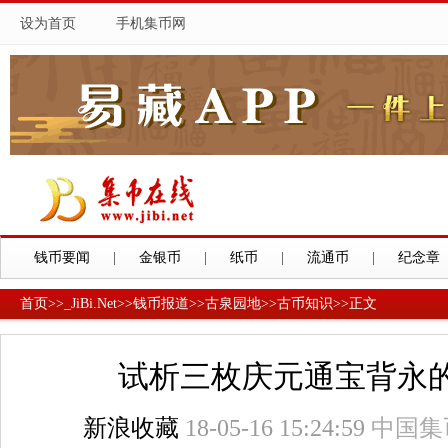
设为首页
手机集币网
钱币要闻
|
金银币
|
纸币
|
流通币
|
纪念章
首页
>>
_JiBi.Net
>>
钱币报道
>>
古泉园地
>>
古币知识
>>
正文
试析三枚庆元通宝背永
新浪收藏
18-05-16 15:24:59
中国集