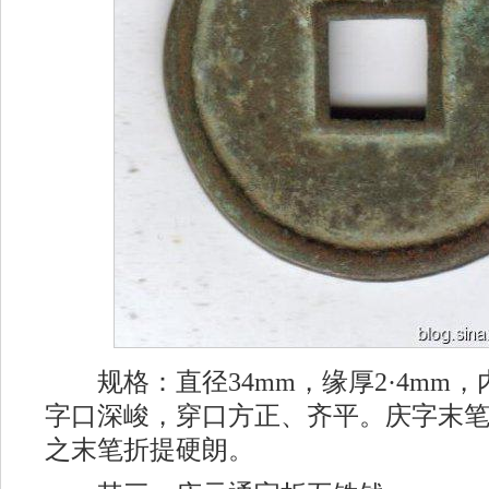
规格：直径34mm，缘厚2·4mm，内穿
字口深峻，穿口方正、齐平。庆字末
之末笔折提硬朗。