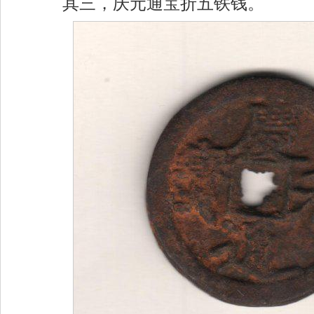
其三，庆元通宝折五铁钱。