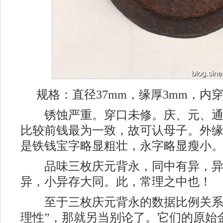
规格：直径37mm，缘厚3mm，内穿7
锈蚀严重。穿口未修。庆、元、通
比较前钱最为一致，故可认母子。外
是铁钱宝字略显粗壮，永字略显瘦小
品味三枚庆元背永，同中有异，异
异，小异存大同。此，常理之中也！
至于三枚庆元背永的数据比例关系
理性”，那就另当别论了。它们的原始