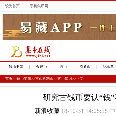
设为首页
手机集币网
钱币要闻
|
金银币
|
纸币
|
流通币
|
纪念章
首页
>>
钱币要闻
>>
古币机制币
>>
古币知识
>>
正文
研究古钱币要认“钱
新浪收藏
18-10-31 14:08:58
中