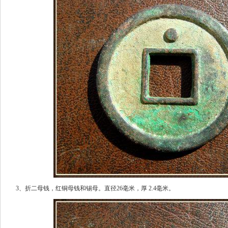
3、折二母钱，红铜母钱和锡母。直径26毫米，厚 2.4毫米。