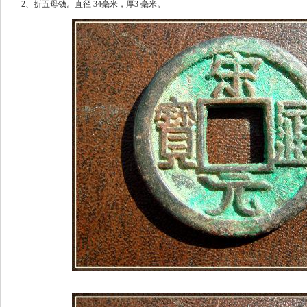
2、折五母钱。直径 34毫米，厚3 毫米。