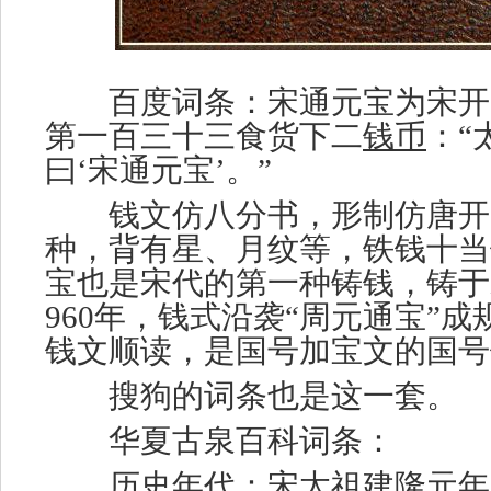
百度词条：宋通元宝为宋开国
第一百三十三食货下二
钱币
：“
曰‘宋通元宝’。”
钱文仿八分书，形制仿唐开
种，背有星、月纹等，铁钱十当
宝也是宋代的第一种铸钱，铸于
960年，钱式沿袭“周元通宝”
钱文顺读，是国号加宝文的国号
搜狗的词条也是这一套。
华夏古泉百科词条：
历史年代：宋太祖建隆元年（