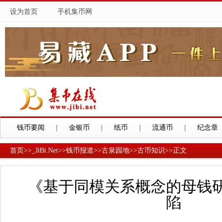
设为首页
手机集币网
钱币要闻
|
金银币
|
纸币
|
流通币
|
纪念章
首页
>>
_JiBi.Net
>>
钱币报道
>>
古泉园地
>>
古币知识
>>
正文
《基于同模关系概念的母钱
陷