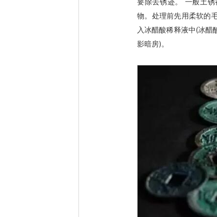
要除去锈迹。 一般土
物。处理前先用柔软的
入冰醋酸稀释液中(冰醋
影暗房)。