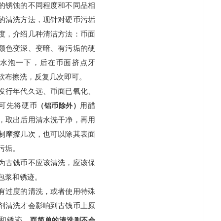
的锈蚀的不同程度和不同品相
的清洗方法，现针对硬币污垢
度，介绍几种清洁方法：币面
颜色变深、变暗、有污垢的硬
水泡一下，后在币面挤点牙
软布擦洗，反复几次即可。
发行年代久远、币面已氧化、
可先将硬币
用醋
（铝币除外）
，取出后用清水洗干净，再用
制摩擦几次，也可以除其表面
污垢。
为古钱币不应该清洗，应该保
包浆和锈迹。
有过度的清洗，或者使用特殊
剂清洗才会影响到古钱币上原
和锈迹。
而简单的清洗则不会