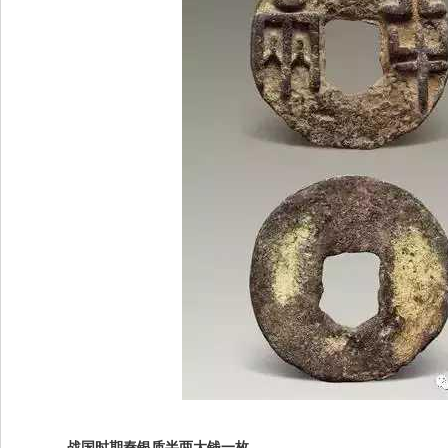
战国时期秦银质半两大钱一枚