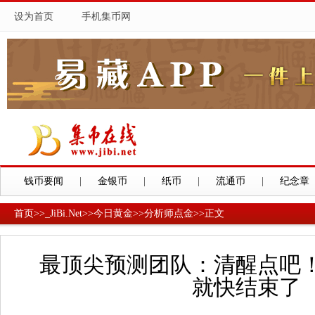
设为首页
手机集币网
钱币要闻
|
金银币
|
纸币
|
流通币
|
纪念章
首页
>>
_JiBi.Net
>>
今日黄金
>>
分析师点金
>>
正文
最顶尖预测团队：清醒点吧
就快结束了