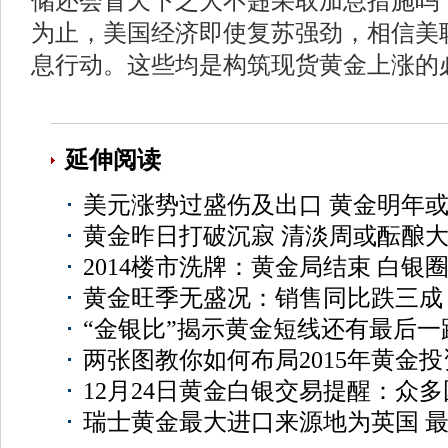
储还会冒天下之大不韪采取加息措施吗
为止，美国经济即使复苏强劲，相信美
息行动。这些均是构筑现货黄金上涨的
延伸阅读
美元涨势过盛伤及出口 黄金明年
黄金昨日打破沉寂 清淡周或酝酿
2014楼市洗牌：黄金局结束 白银
黄金旺季无盛况：销售同比跌三成
“金银比”揭示黄金短线还有最后一
两张图教你如何布局2015年黄金投
12月24日黄金白银交易提醒：众
瑞士黄金最大进口来源地为英国 