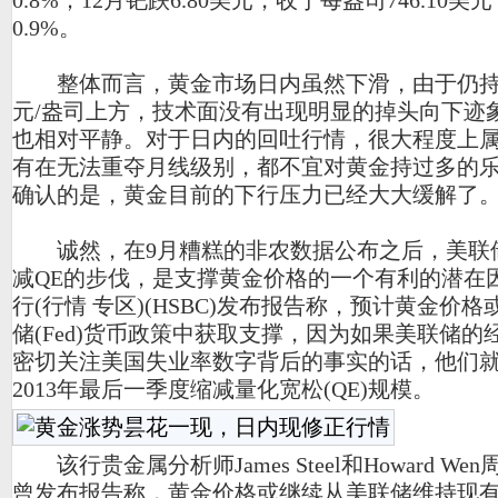
0.8%；12月钯跌6.80美元，收于每盎司746.10美
0.9%。
整体而言，黄金市场日内虽然下滑，由于仍持稳
元/盎司上方，技术面没有出现明显的掉头向下迹
也相对平静。对于日内的回吐行情，很大程度上
有在无法重夺月线级别，都不宜对黄金持过多的
确认的是，黄金目前的下行压力已经大大缓解了
诚然，在9月糟糕的非农数据公布之后，美联
减QE的步伐，是支撑黄金价格的一个有利的潜在
行(行情 专区)(HSBC)发布报告称，预计黄金价
储(Fed)货币政策中获取支撑，因为如果美联储的
密切关注美国失业率数字背后的事实的话，他们
2013年最后一季度缩减量化宽松(QE)规模。
该行贵金属分析师James Steel和Howard Wen周
曾发布报告称，黄金价格或继续从美联储维持现