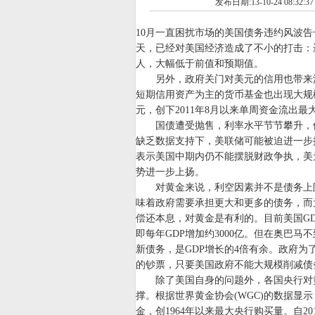
发布日期:13-10-24 08:32:3
10月一直困扰市场的美国债务违约风波
天，已经对美国经济造成了不小的打击：迟
人，大幅低于前值和预期值。
另外，政府关门对美元的信用也带来沉
短期信用资产为主的货币基金也出现大规
元，创下2011年8月以来单周资金流出最
国债遭受抛售，利率水平节节攀升，使
缺乏数据支持下，美联储可能被迫进一步
表示美国中期内仍不能摆脱财政争执，美
势进一步上扬。
对黄金来说，利空因素并不是债务上限
味着政府需要承担更大和更多的债务，而
偿还本息，对黄金是有利的。目前美国GD
即每年GDP增加约3000亿。但在奥巴马
新债务，是GDP增长的4倍有余。政府
的钞票，只要美国政府不能大规模削减债
除了美国自身的问题外，各国央行对黄
撑。根据世界黄金协会(WGC)的数据显示
金，创1964年以来最大央行购买量。自2