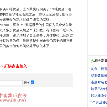
。
买65吨黄金。土耳其央行购买了371吨黄金，哈
，在中国新华社发表此文后，市场反应激烈，随后各
未来黄金的需求提供了坚实的基础。
09年，至今IMF数据显示的中国官方黄金储备量
囤积了多少黄金依然是个未知数。有传言称，近年来
种渠道，逐步增加了黄金储备，总体规模已经超过
竟增持数量为何，毋庸置疑中国未来仍需要选择不断
国的黄金储备比例仍处于较低水平。
相关新
黄金白银蓄
就业数据疲
该涨时装傻
匿名
如果巴菲特
迟到非农令
4个月足够