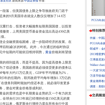
7
泉友社区
新闻来源:
中国证券报
作者:
告一段落，但美国债务上限之争导致政府关门若干
来的9月美国非农就业人数仅仅增加了14.8万
PCGS向
重打击，投资者大幅抛售短期美国国债，以投资
特别推
模撤资，上周美国货币基金资金流出高达430亿美
大值。
·
外媒：中国
企业融资面临困难，进一步阻碍经济的发展。在
·
PCGS向余
押后削减QE的时机。此外，今次通过的临时协议
·
郎咸平：金
元中短期内可能依旧维持弱势，
黄金
价格则有望借
·
2013维密
·
兰博基尼发布Ve
的得到提高，而是不提高。因为提高债务上限意
·
Wallace
为了偿还债务，美国政府就必须借贷更多的债务以
·
一大波“闪
P每年大约15万亿美元，GDP年平均增速为2%，
·
万圣节惊魂
不到5年的任期内，联邦政府平均每年增加1.3万亿的
·
黄金潮席卷全
为了在债务到期时能如约偿还本息，就必须印发更多
·
调查：美联储
务，便会对黄金价格形成利好。
金的需求也是中长期黄金走势的又一个有力的支
交易频
，全球央行2013年就已经增持价值150亿美元的黄
011年以来，俄罗斯央行增持力度在所有央行中居