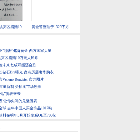
余姚灾区捐赠10
黄金暂整理于1320下方
荐
正“秘密”储备黄金 西方国家大量
姚灾区捐赠10万元人民币
价未来七成可能还会跌
梦幻钻石Bra曝光 盘点历届奢华胸衣
neno Roadster 官方图片
 chan古董新制 受拍卖市场热捧
光钻”腕表来袭
夜 让你尖叫的鬼魅腕表
球 去年中国人买金饰品1017吨
料在明年3月开始缩减QE至700亿
道