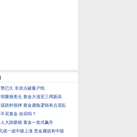
闻
势已久 非农点破窗户纸
弱重挫美元 黄金大涨至三周新高
该跌时假摔 黄金避险逻辑有点混乱
不买黄金 你买吗？
人大跌眼镜 黄金一发式飙升
完成一波中级上涨 贵金属或有中级