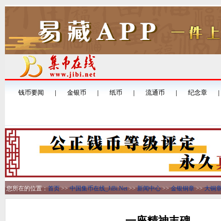
您所在的位置：
首页
>>
中国集币在线_JiBi.Net
>>
新闻中心
>>
金银铜章
>>
大铜
一座精神丰碑