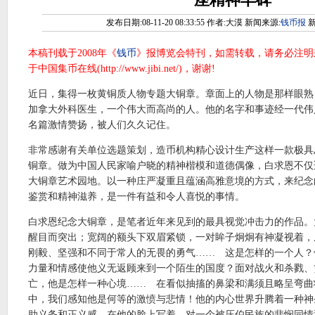
发布日期:08-11-20 08:33:55 作者:大漠 新闻来源:
钱币报
新
本稿刊载于2008年《
钱币
》报博览会特刊，如需转载，请务必注明
于中国集币在线(
http://www.jibi.net/
)，谢谢!
近日，集得一枚黄铜质人物专题大铜章。章面上的人物是那样眼熟
加拿大外科医生，一个伟大而高尚的人。他的名字和事迹经一代伟
名篇激情赞扬，被人们久久记住。
非常感谢有关单位选题策划，造币机构精心设计生产这样一款极具
铜章。做为中国人民家喻户晓的精神楷模和道德偶像，白求恩不仅
大铜章艺术园地。以一种庄严凝重且蕴涵高雅意境的方式，来纪念
鉴赏和精神滋养，是一件有益和令人喜悦的事情。
白求恩纪念大铜章，是笔者近年来见到的最具视觉冲击力的作品。
醒目而突出；宽阔的额头下双眉紧锁，一对眸子炯炯有神凝视着，
刚毅、坚强和不同于常人的无畏的勇气…… 这是怎样的一个人？
力量和情感使他义无返顾来到一个陌生的国度？面对战火和杀戮、
亡，他是怎样一种心境…… 在看似抽搐的鼻梁和满须且略呈弯曲
中，我们感知他是何等的激愤与悲情！他的内心世界升腾着一种神
助义务和正义感。在他的脸上写着，对一个被压伯民族的悲悯同情