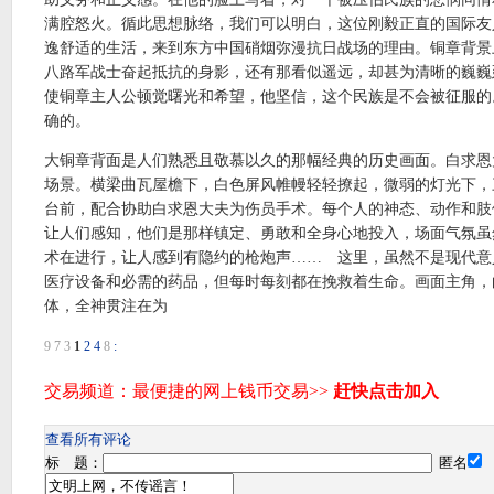
满腔怒火。循此思想脉络，我们可以明白，这位刚毅正直的国际友
逸舒适的生活，来到东方中国硝烟弥漫抗日战场的理由。铜章背景
八路军战士奋起抵抗的身影，还有那看似遥远，却甚为清晰的巍巍
使铜章主人公顿觉曙光和希望，他坚信，这个民族是不会被征服的
确的。
大铜章背面是人们熟悉且敬慕以久的那幅经典的历史画面。白求恩
场景。横梁曲瓦屋檐下，白色屏风帷幔轻轻撩起，微弱的灯光下，
台前，配合协助白求恩大夫为伤员手术。每个人的神态、动作和肢
让人们感知，他们是那样镇定、勇敢和全身心地投入，场面气氛虽
术在进行，让人感到有隐约的枪炮声…… 这里，虽然不是现代意
医疗设备和必需的药品，但每时每刻都在挽救着生命。画面主角，
体，全神贯注在为
9
7
3
1
2
4
8
:
查看所有评论
标 题：
匿名